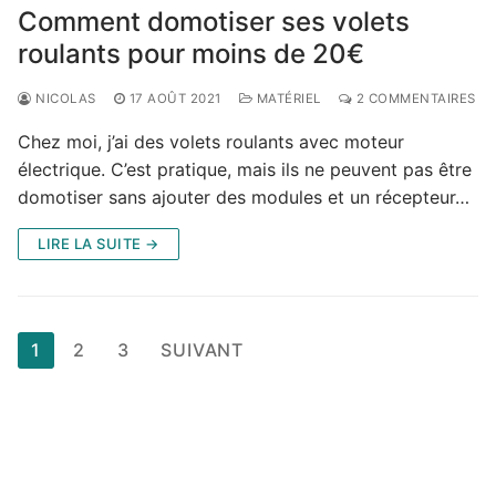
Comment domotiser ses volets
roulants pour moins de 20€
NICOLAS
17 AOÛT 2021
MATÉRIEL
2 COMMENTAIRES
Chez moi, j’ai des volets roulants avec moteur
électrique. C’est pratique, mais ils ne peuvent pas être
domotiser sans ajouter des modules et un récepteur…
LIRE LA SUITE →
Pagination
1
2
3
SUIVANT
des
publications