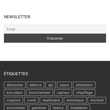
NEWSLETTER
ÉTIQUETTES
aliexpress
alliance
api
aqara
attestation
bon plans
branchement
capteur
chauffage
coupons
covid
dashboard
domotique
doorbell
economiser
gearbest
heatzy
installation