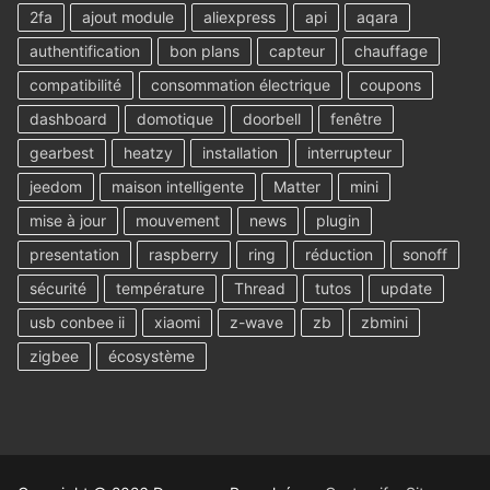
2fa
ajout module
aliexpress
api
aqara
authentification
bon plans
capteur
chauffage
compatibilité
consommation électrique
coupons
dashboard
domotique
doorbell
fenêtre
gearbest
heatzy
installation
interrupteur
jeedom
maison intelligente
Matter
mini
mise à jour
mouvement
news
plugin
presentation
raspberry
ring
réduction
sonoff
sécurité
température
Thread
tutos
update
usb conbee ii
xiaomi
z-wave
zb
zbmini
zigbee
écosystème