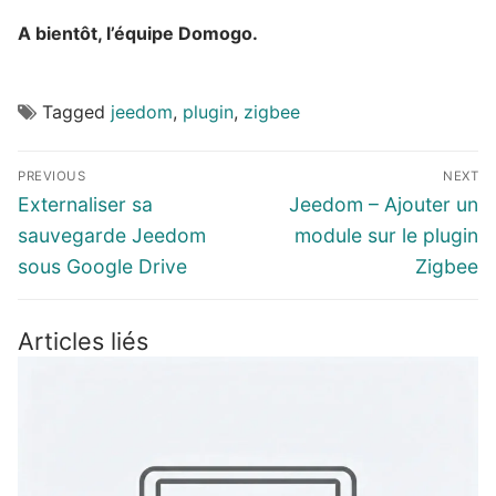
A bientôt, l’équipe Domogo.
Tagged
jeedom
,
plugin
,
zigbee
Navigation
PREVIOUS
NEXT
de
Previous
Next
Externaliser sa
Jeedom – Ajouter un
l’article
post:
post:
sauvegarde Jeedom
module sur le plugin
sous Google Drive
Zigbee
Articles liés