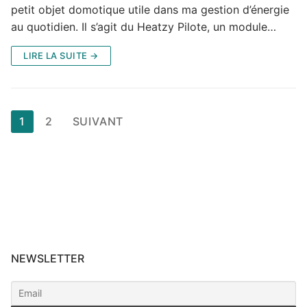
petit objet domotique utile dans ma gestion d’énergie
au quotidien. Il s’agit du Heatzy Pilote, un module…
LIRE LA SUITE →
Pagination
1
2
SUIVANT
des
publications
NEWSLETTER