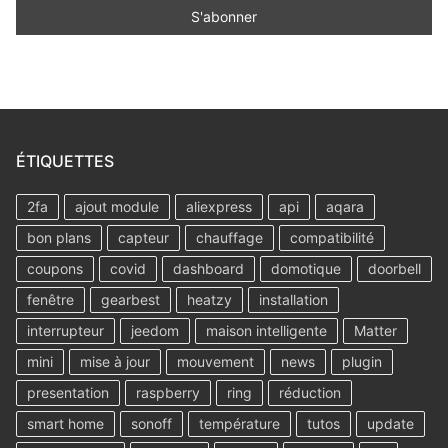
ÉTIQUETTES
2fa
ajout module
aliexpress
api
aqara
bon plans
capteur
chauffage
compatibilité
coupons
covid
dashboard
domotique
doorbell
fenêtre
gearbest
heatzy
installation
interrupteur
jeedom
maison intelligente
Matter
mini
mise à jour
mouvement
news
plugin
presentation
raspberry
ring
réduction
smart home
sonoff
température
tutos
update