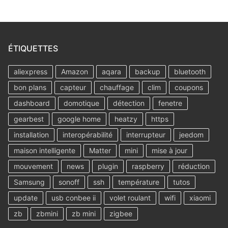
ÉTIQUETTES
aliexpress
Amazon
aqara
backup
bluetooth
bon plans
capteur
chauffage
clim
coupons
dashboard
domotique
détection
fenetre
gearbest
google home
heatzy
https
installation
interopérabilité
interrupteur
jeedom
maison intelligente
Matter
mini
mise à jour
mouvement
news
plugin
raspberry
réduction
Samsung
sonoff
ssh
température
tutos
update
usb conbee ii
volet roulant
wifi
xiaomi
zb
zbmini
zb mini
zigbee