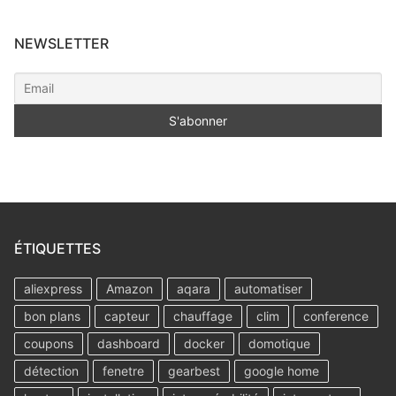
NEWSLETTER
ÉTIQUETTES
aliexpress
Amazon
aqara
automatiser
bon plans
capteur
chauffage
clim
conference
coupons
dashboard
docker
domotique
détection
fenetre
gearbest
google home